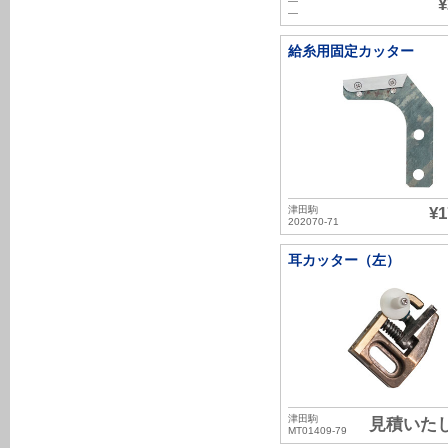
―
¥
―
給糸用固定カッター
津田駒
¥1
202070-71
耳カッター（左）
津田駒
見積いた
MT01409-79