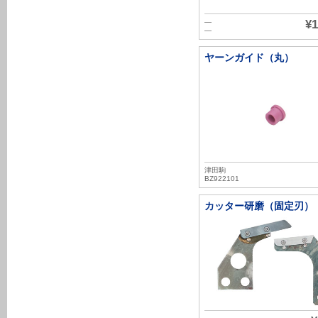
―
¥1
―
ヤーンガイド（丸）
津田駒
BZ922101
カッター研磨（固定刃）