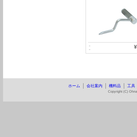
－
¥
－
ホーム
会社案内
機料品
工具
Copyright (C) Ohnaw