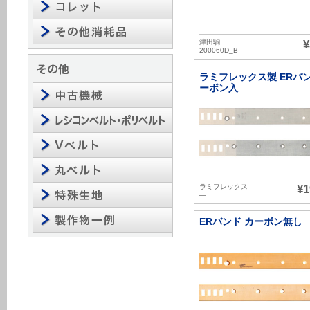
津田駒
¥
200060D_B
ラミフレックス製 ERバン
ーボン入
ラミフレックス
¥1
―
ERバンド カーボン無し